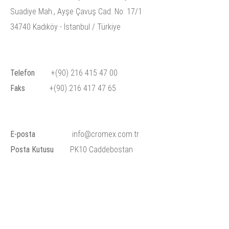
Suadiye Mah., Ayşe Çavuş Cad. No: 17/1
34740 Kadıköy - İstanbul / Türkiye
Telefon
+(90) 216 415 47 00
Faks
+(90) 216 417 47 65
E-posta
info@cromex.com.tr
Posta Kutusu
PK10 Caddebostan